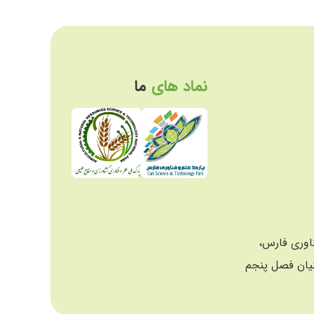
نماد های
ما
ناوری فارس،
یان فصل پنجم