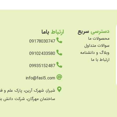
دسترسی
سریع
ارتباط
باما
محصولات ما
09178030747
سوالات متداول
وبلاگ و دانشنامه
09102433580
ارتباط با ما
09935152487
info@fasl5.com
شیراز، شهرک آرین، پارک علم و ف
ساختمان مهرگان، شرکت دانش بن