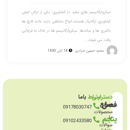
میکروارگانیسم های مفید در کشاورزی: یکی از ارکان اصلی
کشاورزی ارگانیک هستند.انواع مختلفی دارند مانند قارچ ها
باکتری ها و نماتدها. میکروارگانیسم ها در خاک به فراوانی
یافت می شوند....
محمد حسین حدادی
14 آبان 1400
دسترسی
ارتباط
باما
فصل
سریع
09178030747
محصولات
پنجم
ما
09102433580
سوالات