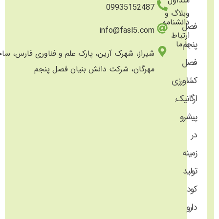
متداول
09935152487
وبلاگ و
دانشنامه
فصل
info@fasl5.com
ارتباط
پنجم
با ما
شیراز، شهرک آرین، پارک علم و فناوری فارس، سا
فصل
مهرگان، شرکت دانش بنیان فصل پنجم
کشاورزی
ارگانیک.
پیشرو
در
زمینه
تولید
کود
دارو