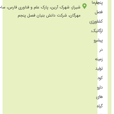
پنجم
با ما
شیراز، شهرک آرین، پارک علم و فناوری فارس، سا
فصل
مهرگان، شرکت دانش بنیان فصل پنجم
کشاورزی
ارگانیک.
پیشرو
در
زمینه
تولید
کود
دارو
های
گیاه