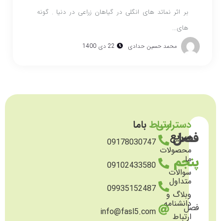
بر اثر نماتد های انگلی در گیاهان زراعی در دنیا . گونه
های...
محمد حسین حدادی
22 دی 1400
دسترسی
ارتباط
باما
فصل
سریع
09178030747
محصولات
پنجم
ما
09102433580
سوالات
متداول
09935152487
وبلاگ و
دانشنامه
فصل
info@fasl5.com
ارتباط