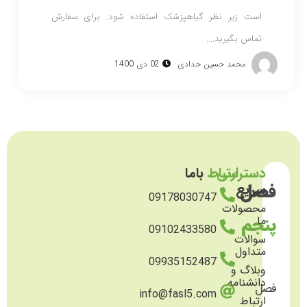
است زیر نظر گیاهپزشک استفاده شود. برای سفارش
تماس بگیرید....
محمد حسین حدادی
02 دی 1400
دسترسی
ارتباط
باما
فصل
سریع
09178030747
محصولات
پنجم
ما
09102433580
سوالات
متداول
09935152487
وبلاگ و
دانشنامه
فصل
info@fasl5.com
ارتباط