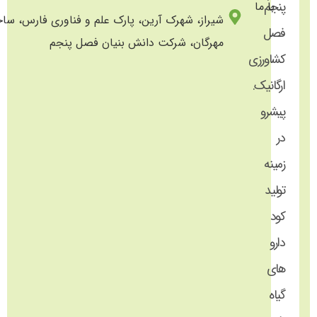
پنجم
با ما
شیراز، شهرک آرین، پارک علم و فناوری فارس، سا
فصل
مهرگان، شرکت دانش بنیان فصل پنجم
کشاورزی
ارگانیک.
پیشرو
در
زمینه
تولید
کود
دارو
های
گیاه